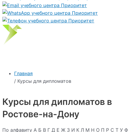
Главная
/ Курсы для дипломатов
Курсы для дипломатов в
Ростове-на-Дону
По алфавиту
А
Б
В
Г
Д
Е
Ж
З
И
К
Л
М
Н
О
П
Р
С
Т
У
Ф