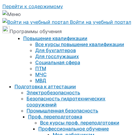
Перейти к содержимому
Войти на учебный портал
Программы обучения
Повышение квалификации
Все курсы повышение квалификации
Для бухгалтеров
Для госслужащих
Социальная сфера
ПТМ
МЧС
МВД
Подготовка к aттестации
Электробезопасность
Безопасность гидротехнических
сооружений
Промышленная безопасность
Проф. переподготовка
Все курсы проф. переподготовки
Профессиональное обучение
Мед. работникам