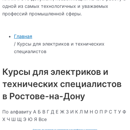
одной из самых технологичных и уважаемых
профессий промышленной сферы.
Главная
/ Курсы для электриков и технических
специалистов
Курсы для электриков и
технических специалистов
в Ростове-на-Дону
По алфавиту
А
Б
В
Г
Д
Е
Ж
З
И
К
Л
М
Н
О
П
Р
С
Т
У
Ф
Х
Ч
Ш
Щ
Э
Ю
Я
Все
Слесарь по контрольно-измерительным приборам и автоматике