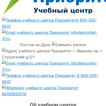
8-800-200-
8937
info@prioritet-
37.ru
Ростов-на-Дону
г. Иваново пр-т.
Строителей д.121
info@prioritet-
37.ru
8-800-200-
8937
89109850016
Об учебном центре