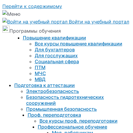
Перейти к содержимому
Войти на учебный портал
Программы обучения
Повышение квалификации
Все курсы повышение квалификации
Для бухгалтеров
Для госслужащих
Социальная сфера
ПТМ
МЧС
МВД
Подготовка к aттестации
Электробезопасность
Безопасность гидротехнических
сооружений
Промышленная безопасность
Проф. переподготовка
Все курсы проф. переподготовки
Профессиональное обучение
Мед. работникам