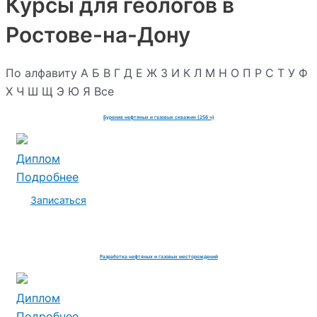
Курсы для геологов в
Ростове-на-Дону
По алфавиту
А
Б
В
Г
Д
Е
Ж
З
И
К
Л
М
Н
О
П
Р
С
Т
У
Ф
Х
Ч
Ш
Щ
Э
Ю
Я
Все
Бурение нефтяных и газовых скважин (256 ч)
Диплом
Подробнее
Записаться
Разработка нефтяных и газовых месторождений
Диплом
Подробнее