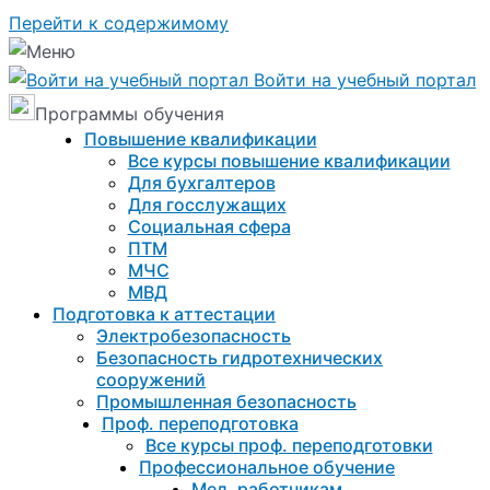
Перейти к содержимому
Войти на учебный портал
Программы обучения
Повышение квалификации
Все курсы повышение квалификации
Для бухгалтеров
Для госслужащих
Социальная сфера
ПТМ
МЧС
МВД
Подготовка к aттестации
Электробезопасность
Безопасность гидротехнических
сооружений
Промышленная безопасность
Проф. переподготовка
Все курсы проф. переподготовки
Профессиональное обучение
Мед. работникам