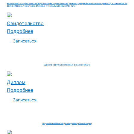
Безопасность строительства и организация строительства, реконструкции и капитального ремонта, в том числе на
особо опасных, технически сложных и уникальных объектах 72ч.
Свидетельство
Подробнее
Записаться
Бурение нефтяных и газовых скважин (256 ч)
Диплом
Подробнее
Записаться
Водоснабжение и водоотведение (канализация)