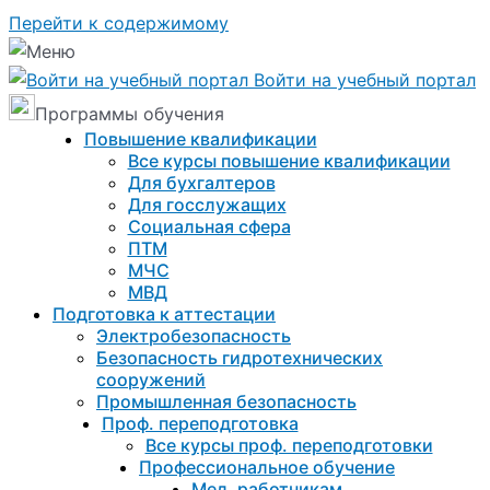
Перейти к содержимому
Войти на учебный портал
Программы обучения
Повышение квалификации
Все курсы повышение квалификации
Для бухгалтеров
Для госслужащих
Социальная сфера
ПТМ
МЧС
МВД
Подготовка к aттестации
Электробезопасность
Безопасность гидротехнических
сооружений
Промышленная безопасность
Проф. переподготовка
Все курсы проф. переподготовки
Профессиональное обучение
Мед. работникам