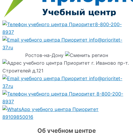
8-800-200-
8937
info@prioritet-
37.ru
Ростов-на-Дону
г. Иваново пр-т.
Строителей д.121
info@prioritet-
37.ru
8-800-200-
8937
89109850016
Об учебном центре