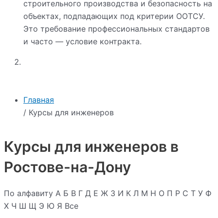
строительного производства и безопасность на
объектах, подпадающих под критерии ООТСУ.
Это требование профессиональных стандартов
и часто — условие контракта.
Главная
/ Курсы для инженеров
Курсы для инженеров в
Ростове-на-Дону
По алфавиту
А
Б
В
Г
Д
Е
Ж
З
И
К
Л
М
Н
О
П
Р
С
Т
У
Ф
Х
Ч
Ш
Щ
Э
Ю
Я
Все