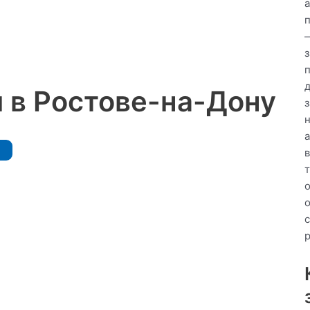
а
п
д
 в Ростове-на-Дону
з
а