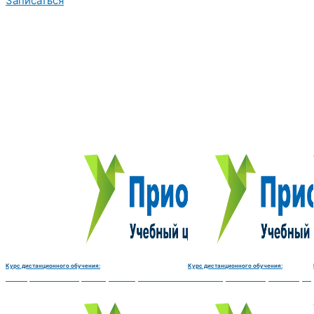
Записаться
Курс дистанционного обучения:
Курс дистанционного обучения:
Электромеханик по ремонту и обслуживанию счётно‑вычислительных машин-180 
Чистильщик металла, отливок, из