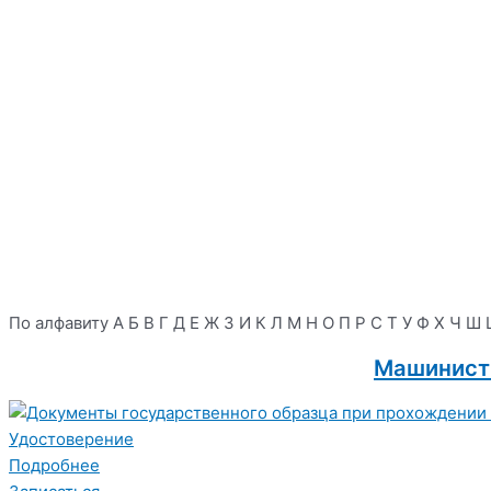
По алфавиту
А
Б
В
Г
Д
Е
Ж
З
И
К
Л
М
Н
О
П
Р
С
Т
У
Ф
Х
Ч
Ш
Машинист 
Удостоверение
Подробнее