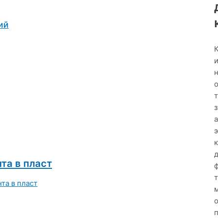
ий
а
к
та в пласт
о