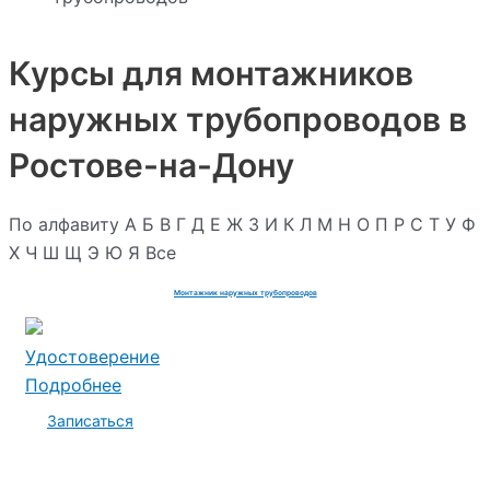
Курсы для монтажников
наружных трубопроводов в
Ростове-на-Дону
По алфавиту
А
Б
В
Г
Д
Е
Ж
З
И
К
Л
М
Н
О
П
Р
С
Т
У
Ф
Х
Ч
Ш
Щ
Э
Ю
Я
Все
Монтажник наружных трубопроводов
Удостоверение
Подробнее
Записаться