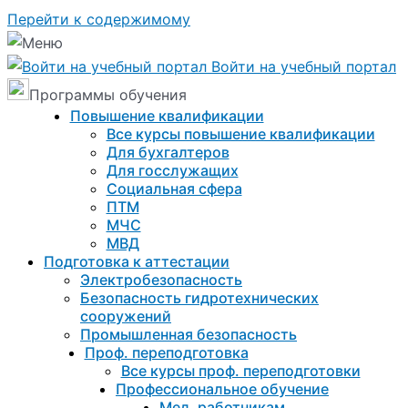
Перейти к содержимому
Войти на учебный портал
Программы обучения
Повышение квалификации
Все курсы повышение квалификации
Для бухгалтеров
Для госслужащих
Социальная сфера
ПТМ
МЧС
МВД
Подготовка к aттестации
Электробезопасность
Безопасность гидротехнических
сооружений
Промышленная безопасность
Проф. переподготовка
Все курсы проф. переподготовки
Профессиональное обучение
Мед. работникам