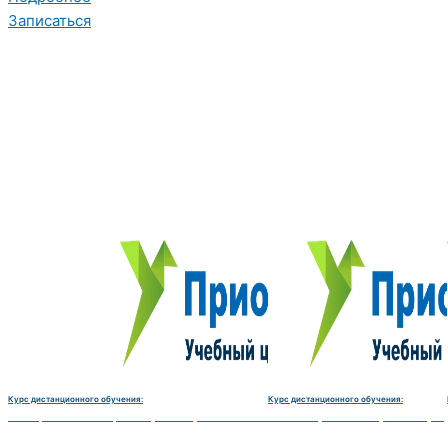
Записаться
Курс дистанционного обучения:
Курс дистанционного обучения:
Электромеханик по ремонту и обслуживанию счётно‑вычислительных машин-180 
Чистильщик металла, отливок, из