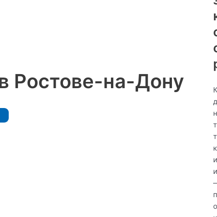
в Ростове-на-Дону
д
и