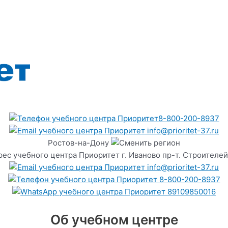
8-800-200-8937
info@prioritet-37.ru
Ростов-на-Дону
г. Иваново пр-т. Строителей
info@prioritet-37.ru
8-800-200-8937
89109850016
Об учебном центре