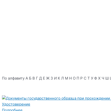
По алфавиту
А
Б
В
Г
Д
Е
Ж
З
И
К
Л
М
Н
О
П
Р
С
Т
У
Ф
Х
Ч
Ш
Удостоверение
Подробнее