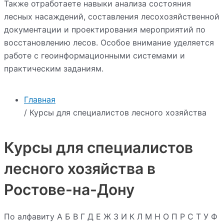
Также отработаете навыки анализа состояния
лесных насаждений, составления лесохозяйственной
документации и проектирования мероприятий по
восстановлению лесов. Особое внимание уделяется
работе с геоинформационными системами и
практическим заданиям.
Главная
/ Курсы для специалистов лесного хозяйства
Курсы для специалистов
лесного хозяйства в
Ростове-на-Дону
По алфавиту
А
Б
В
Г
Д
Е
Ж
З
И
К
Л
М
Н
О
П
Р
С
Т
У
Ф