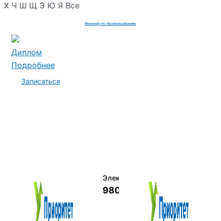
Х
Ч
Ш
Щ
Э
Ю
Я
Все
Инженер по лесопользованию
Диплом
Подробнее
Записаться
Электромеханик по ремонту и о
9800 руб.