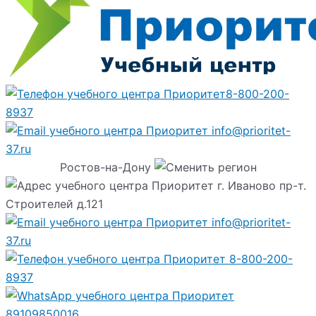
8-800-200-
8937
info@prioritet-
37.ru
Ростов-на-Дону
г. Иваново пр-т.
Строителей д.121
info@prioritet-
37.ru
8-800-200-
8937
89109850016