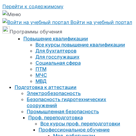
Перейти к содержимому
Войти на учебный портал
Программы обучения
Повышение квалификации
Все курсы повышение квалификации
Для бухгалтеров
Для госслужащих
Социальная сфера
ПТМ
МЧС
МВД
Подготовка к aттестации
Электробезопасность
Безопасность гидротехнических
сооружений
Промышленная безопасность
Проф. переподготовка
Все курсы проф. переподготовки
Профессиональное обучение
Мед. работникам