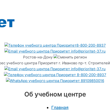
8-800-200-8937
info@prioritet-37.ru
Ростов-на-Дону
г. Иваново пр-т. Строителей
info@prioritet-37.ru
8-800-200-8937
89109850016
Об учебном центре
Главная