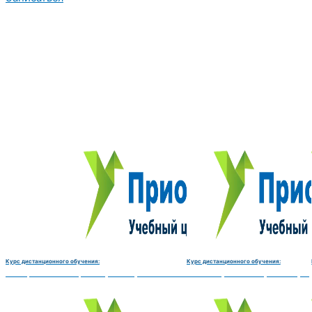
Курс дистанционного обучения:
Курс дистанционного обучения:
Электромеханик по ремонту и обслуживанию счётно‑вычислительных машин-180 
Чистильщик металла, отливок, из