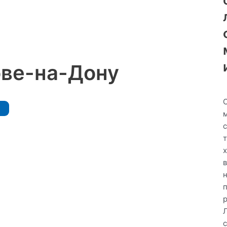
ове-на-Дону
с
в
р