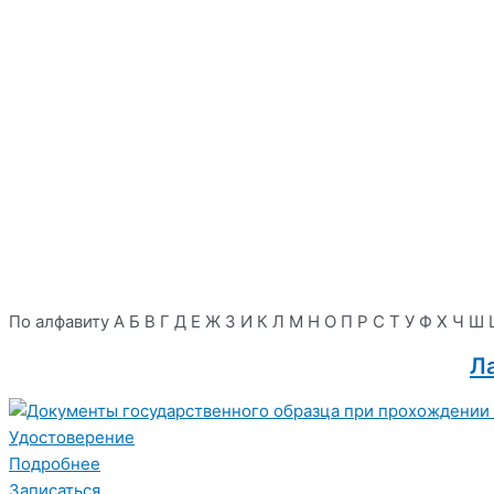
По алфавиту
А
Б
В
Г
Д
Е
Ж
З
И
К
Л
М
Н
О
П
Р
С
Т
У
Ф
Х
Ч
Ш
Л
Удостоверение
Подробнее
Записаться