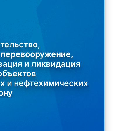
ительство,
 перевооружение,
вация и ликвидация
объектов
х и нефтехимических
ону