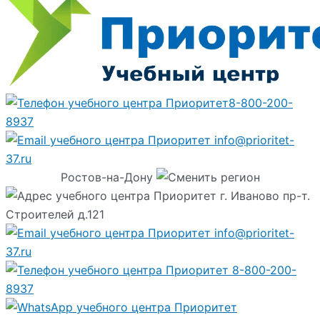
8-800-200-
8937
info@prioritet-
37.ru
Ростов-на-Дону
г. Иваново пр-т.
Строителей д.121
info@prioritet-
37.ru
8-800-200-
8937