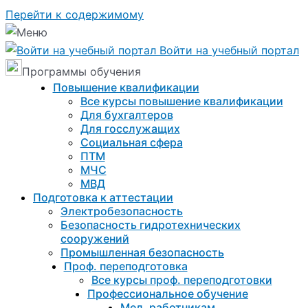
Перейти к содержимому
Войти на учебный портал
Программы обучения
Повышение квалификации
Все курсы повышение квалификации
Для бухгалтеров
Для госслужащих
Социальная сфера
ПТМ
МЧС
МВД
Подготовка к aттестации
Электробезопасность
Безопасность гидротехнических
сооружений
Промышленная безопасность
Проф. переподготовка
Все курсы проф. переподготовки
Профессиональное обучение
Мед. работникам