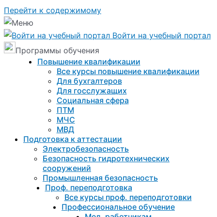
Перейти к содержимому
Войти на учебный портал
Программы обучения
Повышение квалификации
Все курсы повышение квалификации
Для бухгалтеров
Для госслужащих
Социальная сфера
ПТМ
МЧС
МВД
Подготовка к aттестации
Электробезопасность
Безопасность гидротехнических
сооружений
Промышленная безопасность
Проф. переподготовка
Все курсы проф. переподготовки
Профессиональное обучение
Мед. работникам